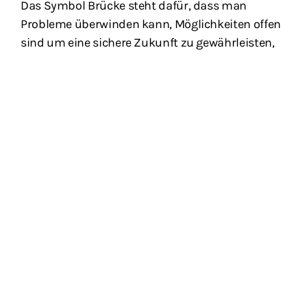
Das Symbol Brücke steht dafür, dass man
Probleme überwinden kann, Möglichkeiten offen
sind um eine sichere Zukunft zu gewährleisten,
mit festem Halt und Fundament. (Fabian)
Mit einer Brücke verbinde ich Freiheit, die
Möglichkeit zum Beispiel einen Fluss einfach zu
überqueren ist nur durch die Brücke möglich.
(Gino)
Eine Brücke verbindet oder vereint
unterschiedliche Kulturen, Meinungen und
Ansichten. Somit verbinde ich mit der Brücke
einen Zusammenhalt. (Flo)
Stärke (Korbinian)
Die Brücke symbolisiert für mich Stabilität,
Zusammenhalt und Gerechtigkeit. (Lum)