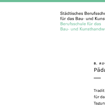
8. A
Päd
Tradi
für da
Tagun