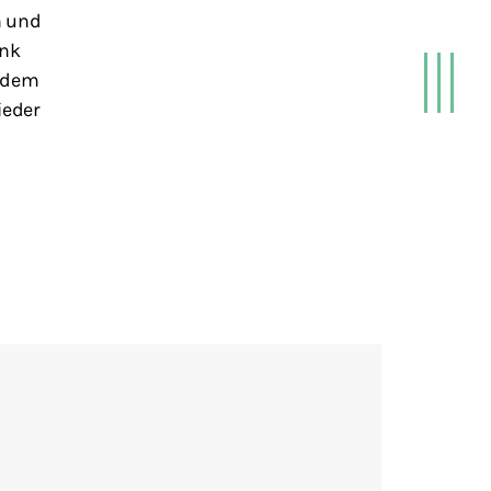
n und
ank
endem
ieder