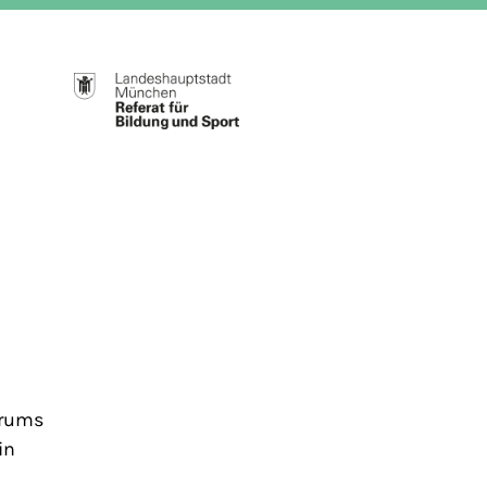
trums
in